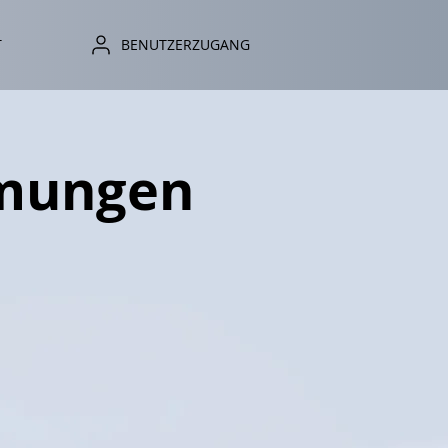
T
KT
BENUTZERZUGANG
Benutzerzugriff
mmungen